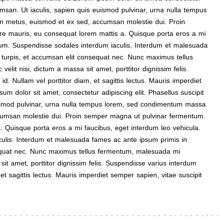
umsan. Ut iaculis, sapien quis euismod pulvinar, urna nulla tempus
m metus, euismod et ex sed, accumsan molestie dui. Proin
e mauris, eu consequat lorem mattis a. Quisque porta eros a mi
utrum. Suspendisse sodales interdum iaculis. Interdum et malesuada
 turpis, et accumsan elit consequat nec. Nunc maximus tellus
it nisi, dictum a massa sit amet, porttitor dignissim felis.
id. Nullam vel porttitor diam, et sagittis lectus. Mauris imperdiet
um dolor sit amet, consectetur adipiscing elit. Phasellus suscipit
ismod pulvinar, urna nulla tempus lorem, sed condimentum massa
cumsan molestie dui. Proin semper magna ut pulvinar fermentum.
 Quisque porta eros a mi faucibus, eget interdum leo vehicula.
culis. Interdum et malesuada fames ac ante ipsum primis in
sequat nec. Nunc maximus tellus fermentum, malesuada mi
it amet, porttitor dignissim felis. Suspendisse varius interdum
, et sagittis lectus. Mauris imperdiet semper sapien, vitae suscipit