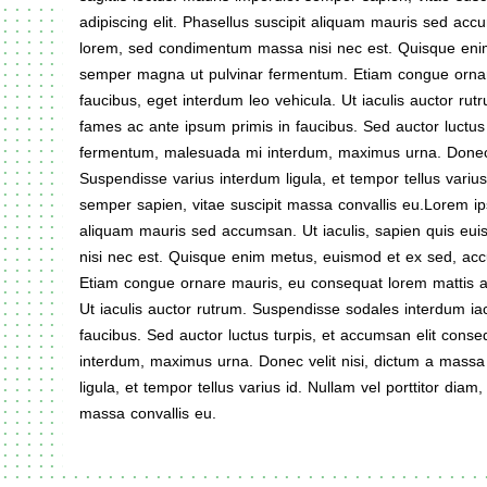
adipiscing elit. Phasellus suscipit aliquam mauris sed acc
lorem, sed condimentum massa nisi nec est. Quisque eni
semper magna ut pulvinar fermentum. Etiam congue ornar
faucibus, eget interdum leo vehicula. Ut iaculis auctor r
fames ac ante ipsum primis in faucibus. Sed auctor luctus
fermentum, malesuada mi interdum, maximus urna. Donec vel
Suspendisse varius interdum ligula, et tempor tellus varius 
semper sapien, vitae suscipit massa convallis eu.Lorem ips
aliquam mauris sed accumsan. Ut iaculis, sapien quis eu
nisi nec est. Quisque enim metus, euismod et ex sed, ac
Etiam congue ornare mauris, eu consequat lorem mattis a.
Ut iaculis auctor rutrum. Suspendisse sodales interdum ia
faucibus. Sed auctor luctus turpis, et accumsan elit con
interdum, maximus urna. Donec velit nisi, dictum a massa s
ligula, et tempor tellus varius id. Nullam vel porttitor diam
massa convallis eu.